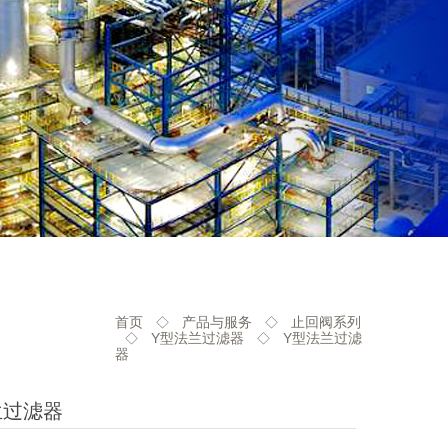
首页
产品与服务
止回阀系列
◇
◇
Y型法兰过滤器
Y型法兰过滤
◇
◇
器
兰过滤器